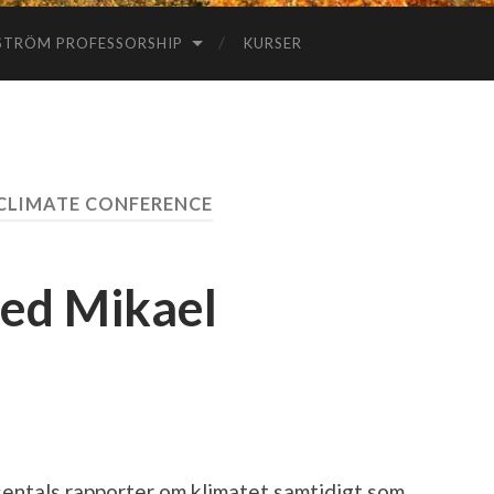
STRÖM PROFESSORSHIP
KURSER
CLIMATE CONFERENCE
Med Mikael
sentals rapporter om klimatet samtidigt som