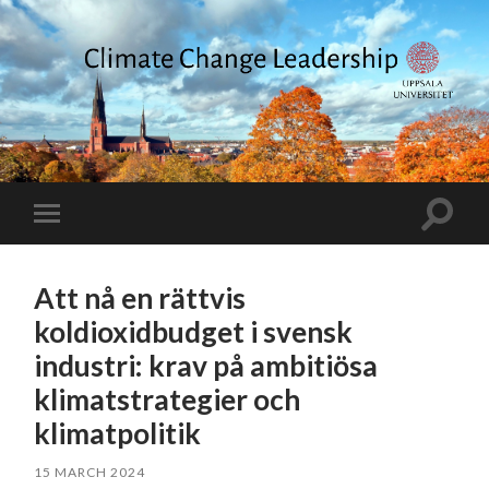
Climate
Change
Leadership
Toggle
Toggle
search
mobile
field
menu
Att nå en rättvis
koldioxidbudget i svensk
industri: krav på ambitiösa
klimatstrategier och
klimatpolitik
15 MARCH 2024