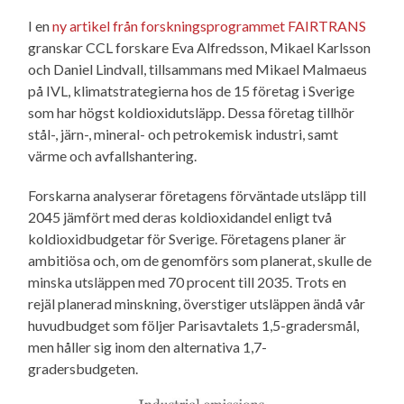
I en
ny artikel från forskningsprogrammet FAIRTRANS
granskar CCL forskare Eva Alfredsson, Mikael Karlsson
och Daniel Lindvall, tillsammans med Mikael Malmaeus
på IVL, klimatstrategierna hos de 15 företag i Sverige
som har högst koldioxidutsläpp. Dessa företag tillhör
stål-, järn-, mineral- och petrokemisk industri, samt
värme och avfallshantering.
Forskarna analyserar företagens förväntade utsläpp till
2045 jämfört med deras koldioxidandel enligt två
koldioxidbudgetar för Sverige. Företagens planer är
ambitiösa och, om de genomförs som planerat, skulle de
minska utsläppen med 70 procent till 2035. Trots en
rejäl planerad minskning, överstiger utsläppen ändå vår
huvudbudget som följer Parisavtalets 1,5-gradersmål,
men håller sig inom den alternativa 1,7-
gradersbudgeten.