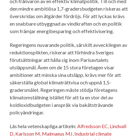
och frånvaron av en effektiv klimatpolitik. Till och med
den mindre ambitiösa 1,7-gradersbudgeten riskeras att
överskridas om åtgärder fördröjs. För att lyckas krävs
en snabbare utbyggnad av vindkraften och en politik
som främjar energibesparing och effektivisering.
Regeringens nuvarande politik, särskilt avvecklingen av
reduktionsplikten, riskerar att förhindra Sveriges
förutsättningar att hålla sig inom Parisavtalets
utsläppsmål. Även om de 15 stora företagen visar
ambitioner att minska sina utsläpp, krävs mer för att
säkerställa global klimaträttvisa och uppnå 1,5-
gradersmålet. Regeringen måste stödja företagens
klimatomställning istället för att ta en stor del av
koldioxidbudgeten i anspråk via bakåtsträvande
policyändringar.
Läs hela vetenskapliga artikeln:
Alfredsson EC, Lindvall
D, Karlsson M, Malmaeus MJ, Industrial climate