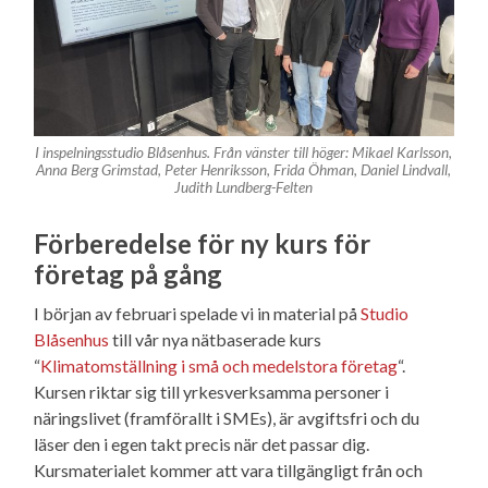
I inspelningsstudio Blåsenhus. Från vänster till höger: Mikael Karlsson,
Anna Berg Grimstad, Peter Henriksson, Frida Öhman, Daniel Lindvall,
Judith Lundberg-Felten
Förberedelse för ny kurs för
företag på gång
I början av februari spelade vi in material på
Studio
Blåsenhus
till vår nya nätbaserade kurs
“
Klimatomställning i små och medelstora företag
“.
Kursen riktar sig till yrkesverksamma personer i
näringslivet (framförallt i SMEs), är avgiftsfri och du
läser den i egen takt precis när det passar dig.
Kursmaterialet kommer att vara tillgängligt från och