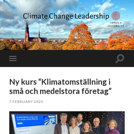
Climate
Change
Leadership
Toggle
Toggle
search
mobile
field
menu
Ny kurs “Klimatomställning i
små och medelstora företag”
7 FEBRUARY 2025